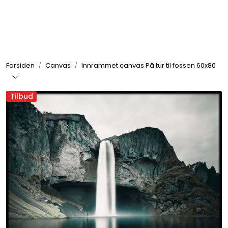
Skip to main content
Rammer
Forsiden
Canvas
Innrammet canvas På tur til fossen 60x80
Passepartout
Tilbud
Tilbehør til innramming
Innrammede bilder
Canvas
Glass art
Malerier