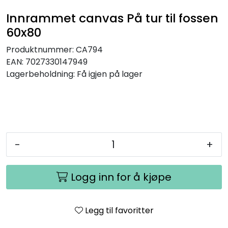
Innrammet canvas På tur til fossen
60x80
Produktnummer:
CA794
EAN:
7027330147949
Lagerbeholdning:
Få igjen på lager
-
+
Logg inn for å kjøpe
Legg til favoritter