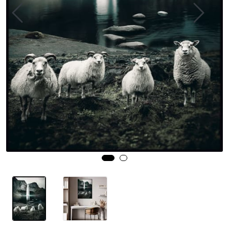
Speil
Trykk av bilder/skilt og innramming
SOMMEROUTLET