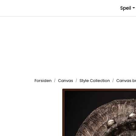
Skip to main content
Speil
Forsiden
Canvas
Style Collection
Canvas bru