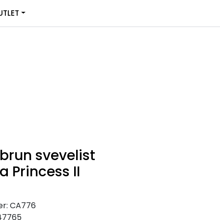
0
TLET
Infosenter
Favoritter
Logg inn
brun svevelist
a Princess II
r:
CA776
47765