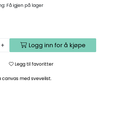
ng:
Få igjen på lager
+
Logg inn for å kjøpe
Legg til favoritter
å canvas med svevelist.