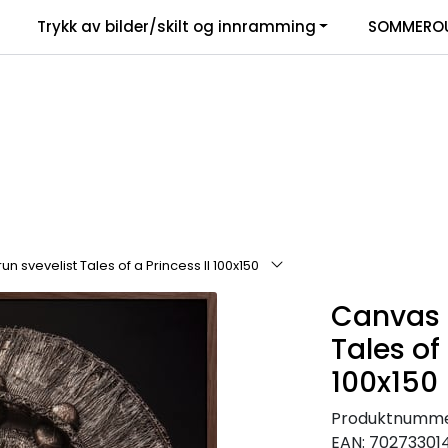
Trykk av bilder/skilt og innramming
SOMMEROU
n svevelist Tales of a Princess II 100x150
Canvas 
Tales of 
100x150
Produktnumme
EAN:
70273301