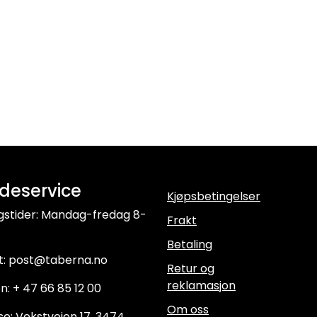
deservice
Kjøpsbetingelser
gstider: Mandag-fredag 8-
Frakt
Betaling
t: post@taberna.no
Retur og
reklamasjon
n: + 47 66 85 12 00
Om oss
e: Vekstveien 17, 3474