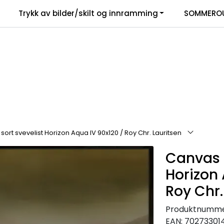
Trykk av bilder/skilt og innramming
SOMMEROU
ort svevelist Horizon Aqua IV 90x120 / Roy Chr. Lauritsen
Canvas s
Horizon 
Roy Chr.
Produktnumme
EAN:
70273301