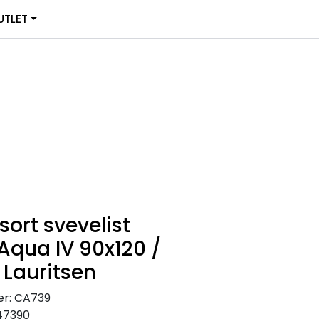
0
TLET
Infosenter
Favoritter
Logg inn
ort svevelist
Aqua IV 90x120 /
 Lauritsen
r:
CA739
47390