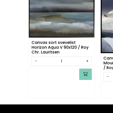
Canvas sort svevelist
Horizon Aqua V 90x120 / Roy
Chr. Lauritsen
Canv
-
+
Moun
/ Ro
-