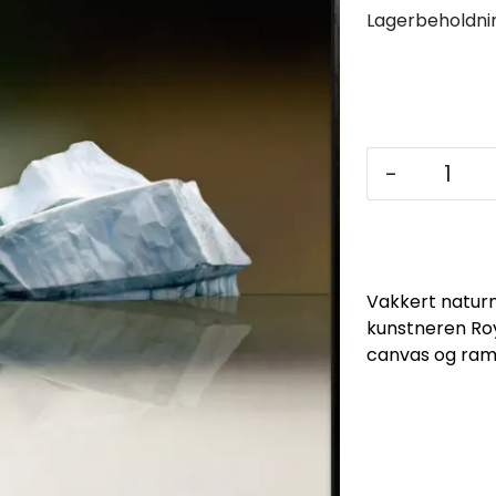
Lagerbeholdni
-
Vakkert naturmo
kunstneren Roy
canvas og ramm