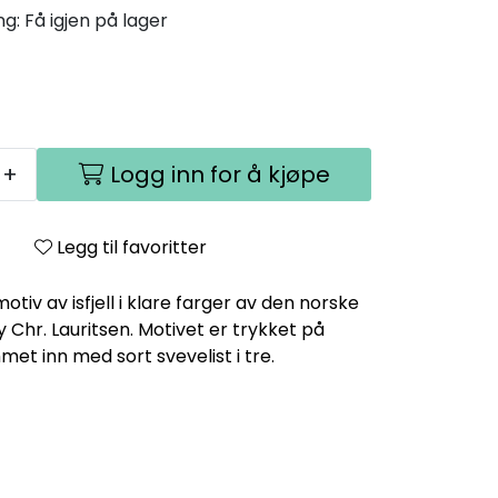
ng:
Få igjen på lager
+
Logg inn for å kjøpe
Legg til favoritter
tiv av isfjell i klare farger av den norske
 Chr. Lauritsen. Motivet er trykket på
et inn med sort svevelist i tre.