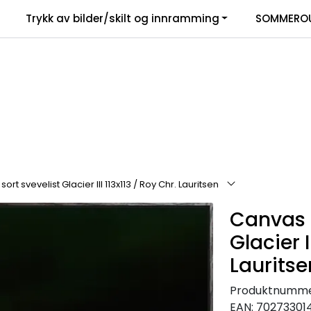
Trykk av bilder/skilt og innramming
SOMMEROU
ort svevelist Glacier III 113x113 / Roy Chr. Lauritsen
Canvas s
Glacier I
Lauritse
Produktnumme
EAN:
70273301