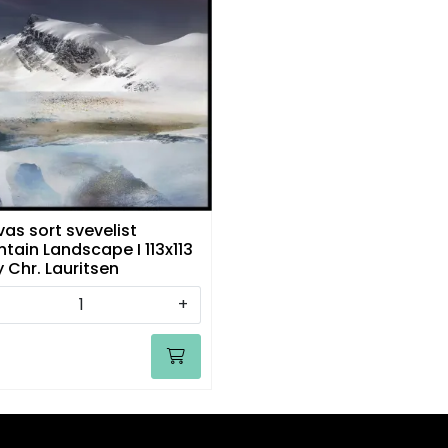
as sort svevelist
tain Landscape I 113x113
y Chr. Lauritsen
+