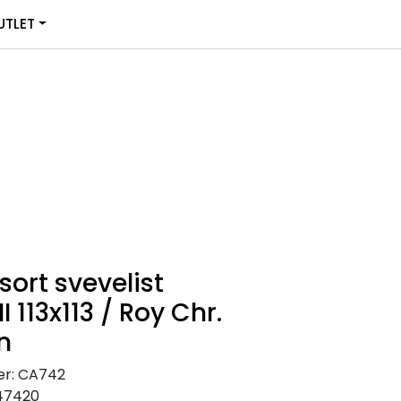
0
TLET
Infosenter
Favoritter
Logg inn
ort svevelist
II 113x113 / Roy Chr.
n
r:
CA742
47420