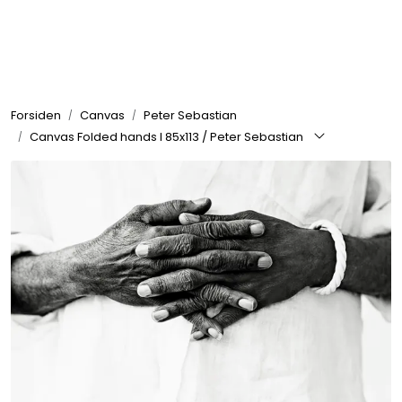
Skip to main content
Rammer
Forsiden
Canvas
Peter Sebastian
Passepartout
Canvas Folded hands I 85x113 / Peter Sebastian
Tilbehør til innramming
Innrammede bilder
Canvas
Glass art
Malerier