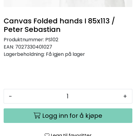
Speil
Canvas Folded hands I 85x113 /
Trykk av bilder/skilt og innramming
Peter Sebastian
SOMMEROUTLET
Produktnummer:
PS102
EAN:
7027330401027
Lagerbeholdning:
Få igjen på lager
-
+
Logg inn for å kjøpe
Legg til favoritter