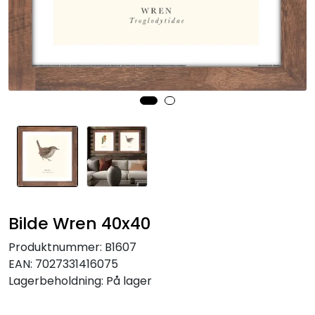
Speil
Trykk av bilder/skilt og innramming
SOMMEROUTLET
Bilde Wren 40x40
Produktnummer:
B1607
EAN:
7027331416075
Lagerbeholdning:
På lager