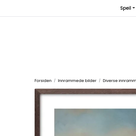
Skip to main content
Speil
Forsiden
Innrammede bilder
Diverse innramm