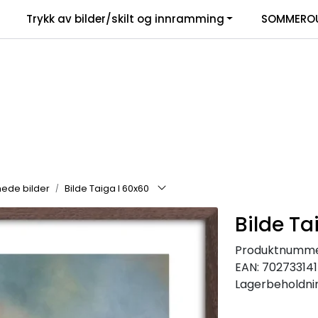
Trykk av bilder/skilt og innramming
SOMMEROU
ede bilder
Bilde Taiga I 60x60
Bilde Ta
Produktnumme
EAN:
70273314
Lagerbeholdni