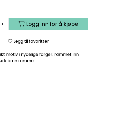
+
Logg inn for å kjøpe
Legg til favoritter
kt motiv i nydelige farger, rammet inn
mørk brun ramme.