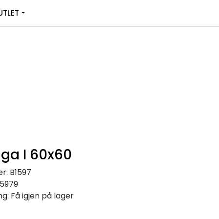
0
TLET
Infosenter
Favoritter
Logg inn
iga I 60x60
r:
B1597
15979
ng:
Få igjen på lager