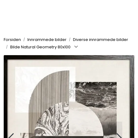
Skip to main content
Rammer
Forsiden
Innrammede bilder
Diverse innrammede bilder
Passepartout
Bilde Natural Geometry 80x100
Tilbehør til innramming
Innrammede bilder
Canvas
Glass art
Malerier