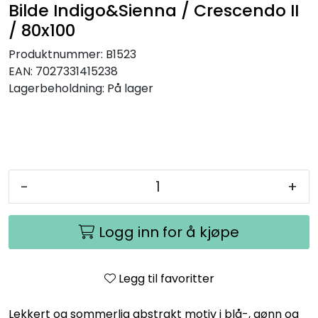
Bilde Indigo&Sienna / Crescendo II
/ 80x100
Produktnummer:
B1523
EAN:
7027331415238
Lagerbeholdning:
På lager
-
+
Logg inn for å kjøpe
Legg til favoritter
Lekkert og sommerlig abstrakt motiv i blå-, gønn og