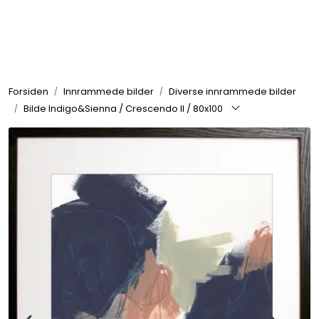
Skip to main content
Rammer
Forsiden
Innrammede bilder
Diverse innrammede bilder
Passepartout
Bilde Indigo&Sienna / Crescendo II / 80x100
Tilbehør til innramming
Innrammede bilder
Canvas
Glass art
Malerier