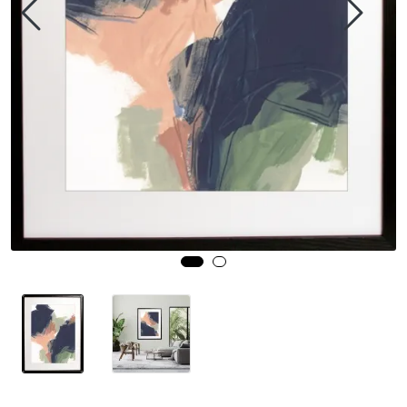
Speil
Trykk av bilder/skilt og innramming
SOMMEROUTLET