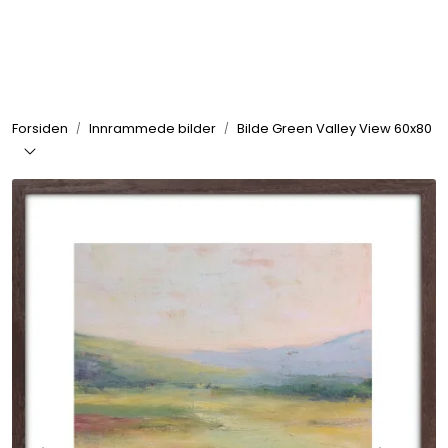
Skip to main content
Rammer
Forsiden
Innrammede bilder
Bilde Green Valley View 60x80
Passepartout
Tilbehør til innramming
Innrammede bilder
Canvas
Glass art
Malerier