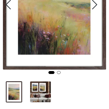
Speil
Trykk av bilder/skilt og innramming
SOMMEROUTLET