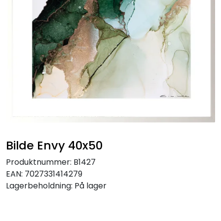
Speil
Trykk av bilder/skilt og innramming
SOMMEROUTLET
Bilde Envy 40x50
Produktnummer:
B1427
EAN:
7027331414279
Lagerbeholdning:
På lager