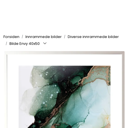
Skip to main content
Rammer
Forsiden
Innrammede bilder
Diverse innrammede bilder
Passepartout
Bilde Envy 40x50
Tilbehør til innramming
Innrammede bilder
Canvas
Glass art
Malerier