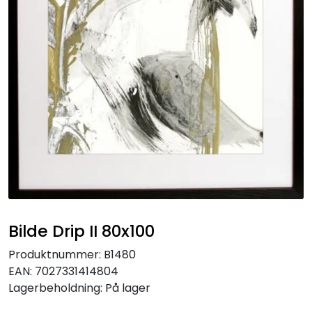
Speil
Trykk av bilder/skilt og innramming
SOMMEROUTLET
Bilde Drip II 80x100
Produktnummer:
B1480
EAN:
7027331414804
Lagerbeholdning:
På lager