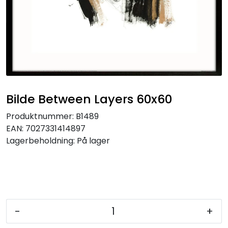
Speil
Trykk av bilder/skilt og innramming
SOMMEROUTLET
Bilde Between Layers 60x60
Produktnummer:
B1489
EAN:
7027331414897
Lagerbeholdning:
På lager
-
+