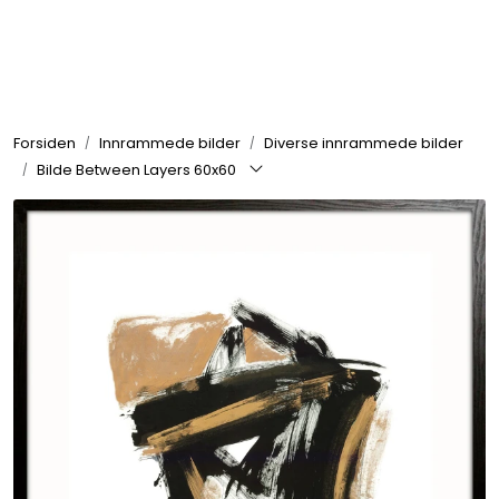
Skip to main content
Rammer
Forsiden
Innrammede bilder
Diverse innrammede bilder
Passepartout
Bilde Between Layers 60x60
Tilbehør til innramming
Innrammede bilder
Canvas
Glass art
Malerier