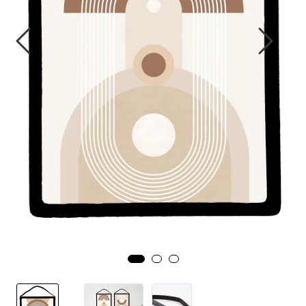
Speil
Trykk av bilder/skilt og innramming
SOMMEROUTLET