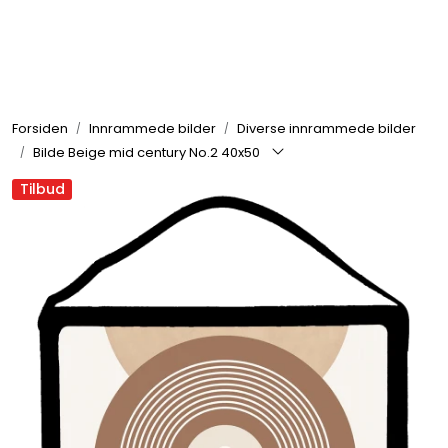
Skip to main content
Rammer
Forsiden
Innrammede bilder
Diverse innrammede bilder
Passepartout
Bilde Beige mid century No.2 40x50
Tilbud
Tilbehør til innramming
Innrammede bilder
Canvas
Glass art
Malerier