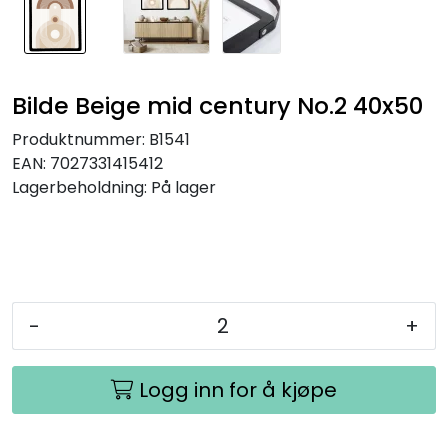
Bilde Beige mid century No.2 40x50
Produktnummer:
B1541
EAN:
7027331415412
Lagerbeholdning:
På lager
-
+
Logg inn for å kjøpe