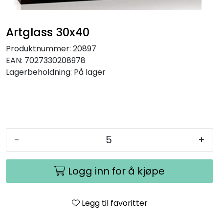
Speil
Artglass 30x40
Trykk av bilder/skilt og innramming
Produktnummer:
20897
EAN:
7027330208978
SOMMEROUTLET
Lagerbeholdning:
På lager
-
+
Logg inn for å kjøpe
Legg til favoritter