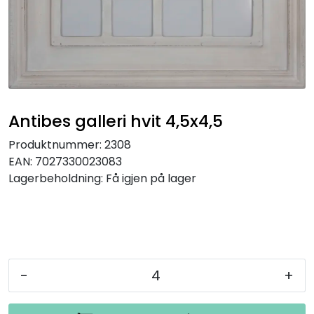
Speil
Trykk av bilder/skilt og innramming
SOMMEROUTLET
Antibes galleri hvit 4,5x4,5
Produktnummer:
2308
EAN:
7027330023083
Lagerbeholdning:
Få igjen på lager
-
+