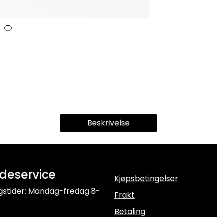
Beskrivelse
deservice
Kjøpsbetingelser
gstider: Mandag-fredag 8-
Frakt
Betaling