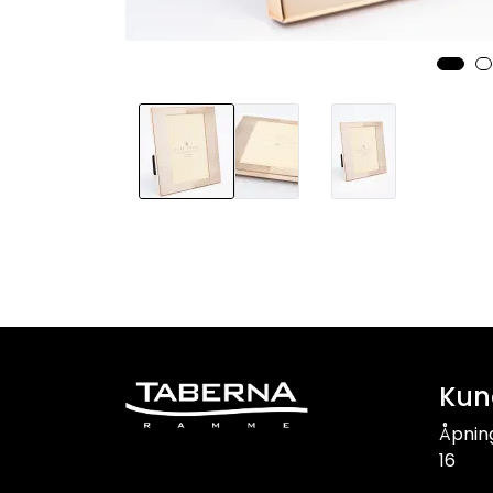
Kun
Åpnin
16