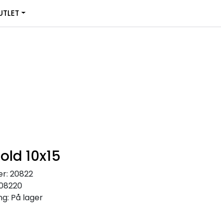
0
TLET
Infosenter
Favoritter
Logg inn
old 10x15
r:
20822
08220
ng:
På lager