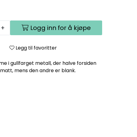
+
Logg inn for å kjøpe
Legg til favoritter
e i gullfarget metall, der halve forsiden
matt, mens den andre er blank.