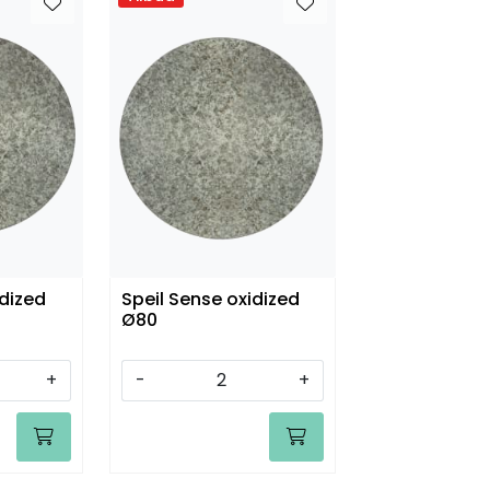
idized
Speil Sense oxidized
Ø80
+
-
+