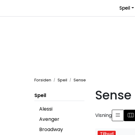
Skip to main content
Speil
Forsiden
Speil
Sense
Sense
Speil
Alessi
Visning
Avenger
Broadway
Tilbud