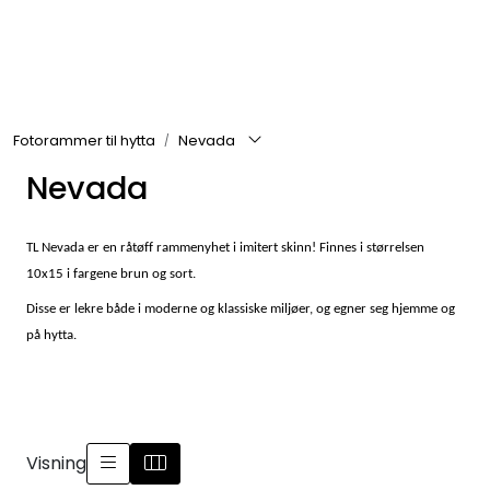
Skip to main content
Rammer
Fotorammer til hytta
Nevada
Passepartout
Nevada
Tilbehør til innramming
TL Nevada er en råtøff rammenyhet i imitert skinn!
Finnes i størrelsen
Innrammede bilder
10x15 i fargene brun og sort.
Disse er lekre både i moderne og klassiske miljøer, og egner seg hjemme og
Canvas
på hytta.
Glass art
Malerier
Visning