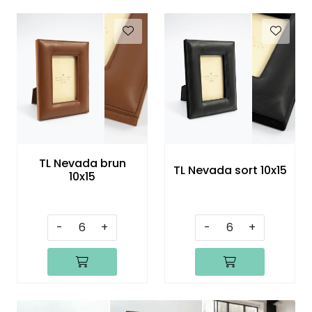
Speil
Trykk av bilder/skilt og innramming
SOMMEROUTLET
TL Nevada brun
TL Nevada sort 10x15
10x15
-
+
-
+