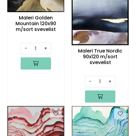
Speil
Maleri Golden
Trykk av bilder/skilt og innramming
Mountain 120x90
m/sort svevelist
SOMMEROUTLET
-
+
Maleri True Nordic
90x120 m/sort
svevelist
-
+