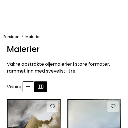
Skip to main content
Rammer
Forsiden
Malerier
Passepartout
Malerier
Tilbehør til innramming
Vakre abstrakte oljemalerier i store formater,
Innrammede bilder
rammet inn med svevelist i tre.
Canvas
Visning
Glass art
Malerier