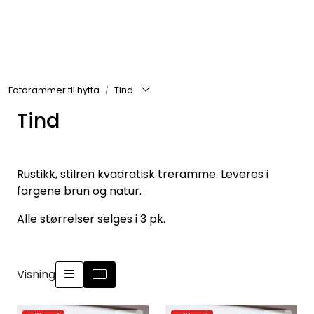
Skip to main content
Rammer
Fotorammer til hytta
Tind
Passepartout
Tind
Tilbehør til innramming
Innrammede bilder
Rustikk, stilren kvadratisk treramme. Leveres i
fargene brun og natur.
Canvas
Alle størrelser selges i 3 pk.
Glass art
Visning
Malerier