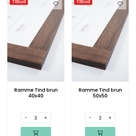
Tilbud
Tilbud
Speil
Trykk av bilder/skilt og innramming
SOMMEROUTLET
Ramme Tind brun
Ramme Tind brun
40x40
50x50
-
+
-
+