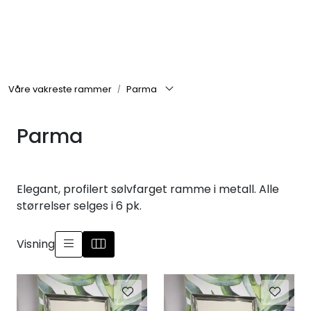
Skip to main content
Rammer
Våre vakreste rammer
Parma
Passepartout
Parma
Tilbehør til innramming
Innrammede bilder
Elegant, profilert sølvfarget ramme i metall. Alle
størrelser selges i 6 pk.
Canvas
Visning
Glass art
Malerier