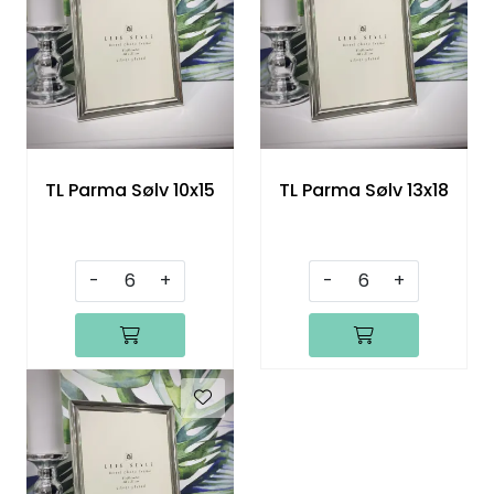
Speil
Trykk av bilder/skilt og innramming
SOMMEROUTLET
TL Parma Sølv 10x15
TL Parma Sølv 13x18
-
+
-
+