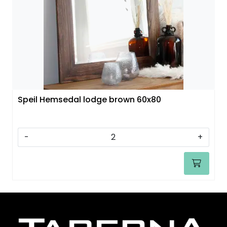
Speil
Trykk av bilder/skilt og innramming
SOMMEROUTLET
Speil Hemsedal lodge brown 60x80
-
+