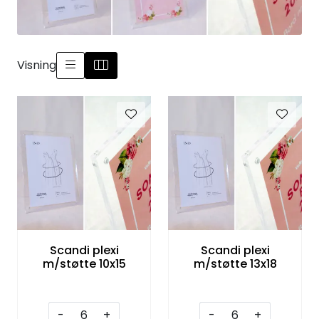
Speil
Trykk av bilder/skilt og innramming
Visning
SOMMEROUTLET
Scandi plexi
Scandi plexi
m/støtte 10x15
m/støtte 13x18
-
+
-
+