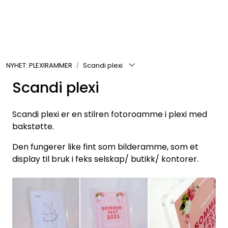
Skip to main content
Rammer
NYHET: PLEXIRAMMER
Scandi plexi
Passepartout
Scandi plexi
Tilbehør til innramming
Scandi plexi er en stilren fotoroamme i plexi med
Innrammede bilder
bakstøtte.
Den fungerer like fint som bilderamme, som et
Canvas
display til bruk i feks selskap/ butikk/ kontorer.
Glass art
Malerier