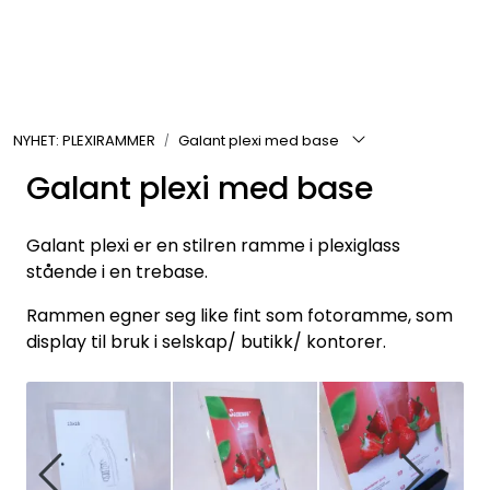
Skip to main content
Rammer
NYHET: PLEXIRAMMER
Galant plexi med base
Passepartout
Galant plexi med base
Tilbehør til innramming
Galant plexi er en stilren ramme i plexiglass
Innrammede bilder
stående i en trebase.
Rammen egner seg like fint som fotoramme, som
Canvas
display til bruk i selskap/ butikk/ kontorer.
Glass art
Malerier