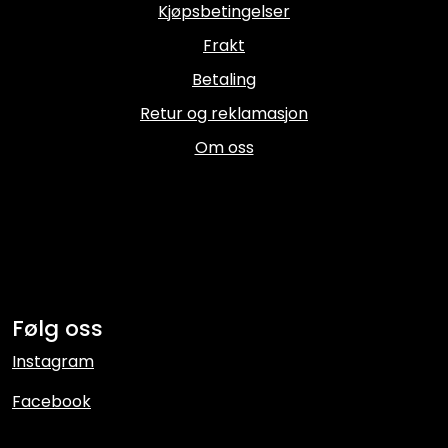
(18x24)
Kjøpsbetingelser
27x35
Frakt
(20x25)
Betaling
30x30
(15x15)
Retur og reklamasjon
30x30
Om oss
(20x20)
30x40
(15x20)
30x40
(20x25)
30x40
Følg oss
(20x30)
Instagram
30x40
(oval
Facebook
20x30)