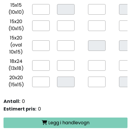
15x15
(10x10)
15x20
(10x15)
15x20
(oval
10x15)
18x24
(13x18)
20x20
(15x15)
20x25
(10x15)
Antall:
Estimert pris:
20x25
(13x18)
Legg i handlevogn
20x25