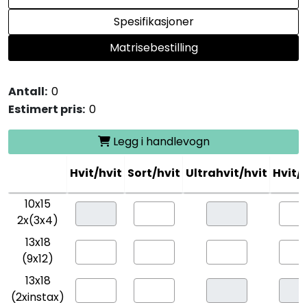
Spesifikasjoner
Matrisebestilling
Antall:
Estimert pris:
Legg i handlevogn
Hvit/hvit
Sort/hvit
Ultrahvit/hvit
Hvit/
10x15
2x(3x4)
13x18
(9x12)
13x18
(2xinstax)