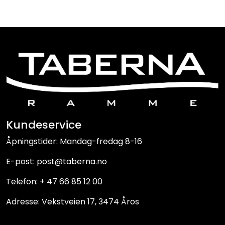
(oval
13x18)
20x25
(15x20)
20x30
(3xinstax)
20x30
(oval
15x20)
Kundeservice
20x30
(15x20)
Åpningstider: Mandag-fredag 8-16
21x29,7
E-post: post@taberna.no
(15x20)
Telefon: + 47 66 85 12 00
24x30
(15x20)
Adresse: Vekstveien 17, 3474 Åros
27x35