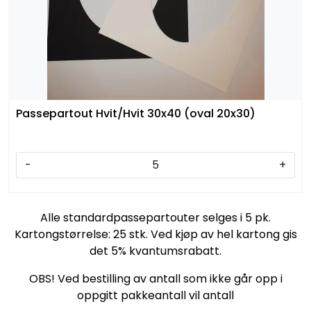
Speil
Trykk av bilder/skilt og innramming
SOMMEROUTLET
Passepartout Hvit/Hvit 30x40 (oval 20x30)
-
+
Alle standardpassepartouter selges i 5 pk.
Kartongstørrelse: 25 stk. Ved kjøp av hel kartong gis
det 5% kvantumsrabatt.
OBS! Ved bestilling av antall som ikke går opp i
oppgitt pakkeantall vil antall