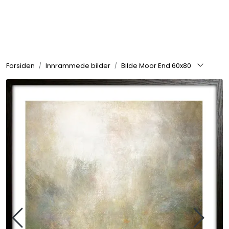
Skip to main content
Rammer
Forsiden
Innrammede bilder
Bilde Moor End 60x80
Passepartout
Tilbehør til innramming
Innrammede bilder
Canvas
Glass art
Malerier