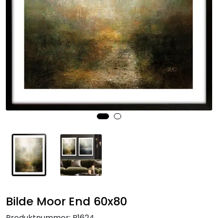
Speil
Trykk av bilder/skilt og innramming
SOMMEROUTLET
Bilde Moor End 60x80
Produktnummer:
B1624