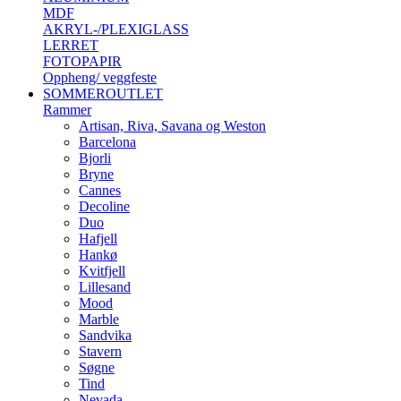
MDF
AKRYL-/PLEXIGLASS
LERRET
FOTOPAPIR
Oppheng/ veggfeste
SOMMEROUTLET
Rammer
Artisan, Riva, Savana og Weston
Barcelona
Bjorli
Bryne
Cannes
Decoline
Duo
Hafjell
Hankø
Kvitfjell
Lillesand
Mood
Marble
Sandvika
Stavern
Søgne
Tind
Nevada