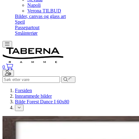
Napoli
Verona TILBUD
Bilder, canvas og glass art
Speil
Passepartout
Småinteriør
Toggle navigation
0
Toggle navigation
Forsiden
Innrammede bilder
Bilde Forest Dance I 60x80