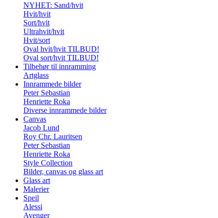
NYHET: Sand/hvit
Hvit/hvit
Sort/hvit
Ultrahvit/hvit
Hvit/sort
Oval hvit/hvit TILBUD!
Oval sort/hvit TILBUD!
Tilbehør til innramming
Artglass
Innrammede bilder
Peter Sebastian
Henriette Roka
Diverse innrammede bilder
Canvas
Jacob Lund
Roy Chr. Lauritsen
Peter Sebastian
Henriette Roka
Style Collection
Bilder, canvas og glass art
Glass art
Malerier
Speil
Alessi
Avenger