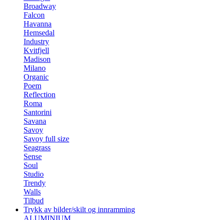
Broadway
Falcon
Havanna
Hemsedal
Industry
Kvitfjell
Madison
Milano
Organic
Poem
Reflection
Roma
Santorini
Savana
Savoy
Savoy full size
Seagrass
Sense
Soul
Studio
Trendy
Walls
Tilbud
Trykk av bilder/skilt og innramming
ALUMINIUM