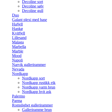
Decoline sort
Decoline sølv
Decoline gull
Duo
Galant plexi med base
Hafjell
Hankø
Kvitfjell
Lillesand
Malaga
Marbella
Marble
Mood
Napoli
Narvik gallerirammer
Nevada
Nordkapp
Nordkapp sort
Nordkapp rustikk eik
Nordkapp varm brun
Nordkapp hvit ask
Palermo
Parma
Romslighet gallerirammer
Galleriramme brun