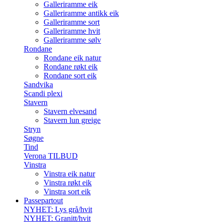
Galleriramme eik
Galleriramme antikk eik
Galleriramme sort
Galleriramme hvit
Galleriramme sølv
Rondane
Rondane eik natur
Rondane røkt eik
Rondane sort eik
Sandvika
Scandi plexi
Stavern
Stavern elvesand
Stavern lun greige
Stryn
Søgne
Tind
Verona TILBUD
Vinstra
Vinstra eik natur
Vinstra røkt eik
Vinstra sort eik
Passepartout
NYHET: Lys grå/hvit
NYHET: Granitt/hvit